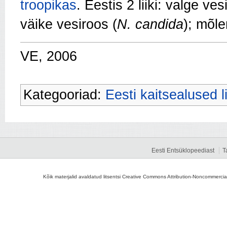
troopikas
. Eestis 2 liiki: valge ves
väike vesiroos (
N. candida
); mõle
VE, 2006
Kategooriad:
Eesti kaitsealused li
Eesti Entsüklopeediast
T
Kõik materjalid avaldatud litsentsi Creative Commons Attribution-Noncommercial-S