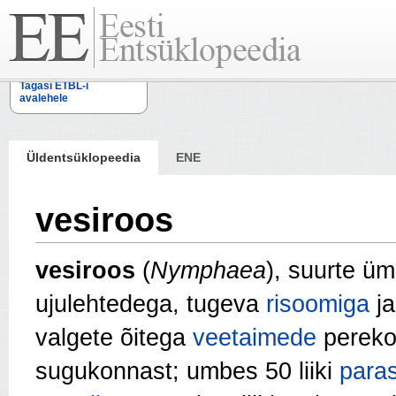
Tagasi ETBL-i
avalehele
Üldentsüklopeedia
ENE
vesiroos
vesiroos
(
Nymphaea
), suurte üm
ujulehtedega, tugeva
risoomiga
ja
valgete õitega
veetaimede
perekon
sugukonnast; umbes 50 liiki
para