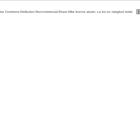
tive Commons Attribution-Noncommercial-Share Alike licence alusel, v.a kui on märgitud teisiti.