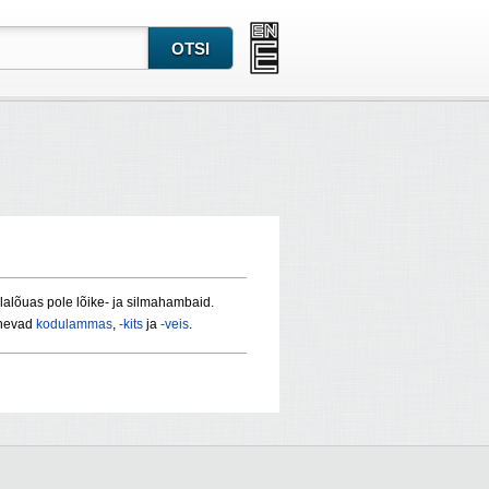
Ülalõuas pole lõike- ja silmahambaid.
vnevad
kodulammas
,
-kits
ja
-veis
.