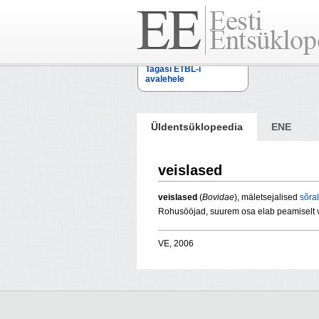
Tagasi ETBL-i
avalehele
Üldentsüklopeedia
ENE
veislased
veislased
(
Bovidae
), mäletsejalised
sõra
Rohusööjad, suurem osa elab peamiselt v
VE, 2006