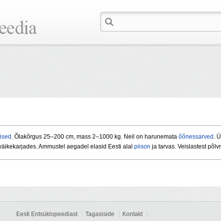
lised
. Õlakõrgus 25–200 cm, mass 2–1000 kg. Neil on harunemata
õõnessarved
. 
äikekarjades. Ammustel aegadel elasid Eesti alal
piison
ja tarvas. Veislastest põl
Eesti Entsüklopeediast
Tagasiside
Kontakt