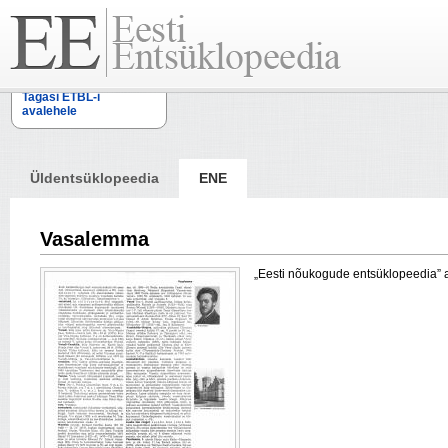
Tagasi ETBL-i
avalehele
Üldentsüklopeedia
ENE
Vasalemma
„Eesti nõukogude entsüklopeedia” arti