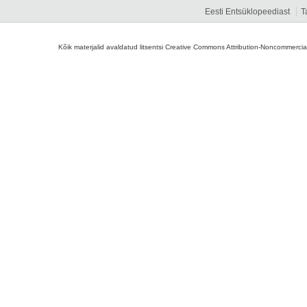
Eesti Entsüklopeediast
T
Kõik materjalid avaldatud litsentsi Creative Commons Attribution-Noncommercial-S