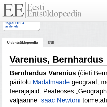
Tagasi ETBL-i
avalehele
Üldentsüklopeedia
ENE
Varenius, Bernhardus
Bernhardus Varenius
(õieti Ber
päritolu
Madalmaade
geograaf, m
teerajajaid. Peateoses „Geographi
väljaanne
Isaac Newtoni
toimeta