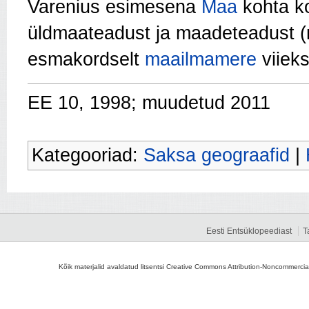
Varenius esimesena
Maa
kohta k
üldmaateadust ja maadeteadust (r
esmakordselt
maailmamere
viiek
EE 10, 1998; muudetud 2011
Kategooriad:
Saksa geograafid
|
Eesti Entsüklopeediast
T
Kõik materjalid avaldatud litsentsi Creative Commons Attribution-Noncommercial-S