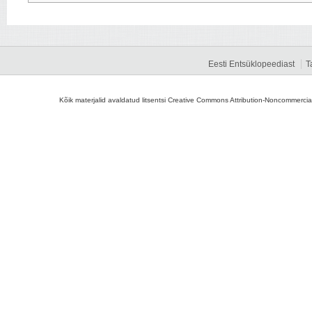
Eesti Entsüklopeediast
T
Kõik materjalid avaldatud litsentsi Creative Commons Attribution-Noncommercial-S