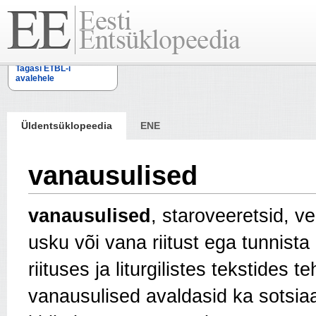
Tagasi ETBL-i
avalehele
Üldentsüklopeedia
ENE
vanausulised
vanausulised
, staroveeretsid, 
usku või vana riitust ega tunnista
riituses ja liturgilistes tekstides 
vanausulised avaldasid ka sotsiaa