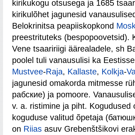
kirikukogu otsusega ja 1685 tsaari
kirikulõhet jagunesid vanausulise
Belokrinitsa peapiiskopkond
Mosk
preestrituteks (bespopoovetsid). 
Vene tsaaririigi äärealadele, sh Bal
poolel tuli vanausulisi ka Eestiss
Mustvee
-
Raja
,
Kallaste
,
Kolkja
-
Va
jagunesid omakorda mitmesse rüh
рабские) ja pomoore. Vanausulise
v. a. ristimine ja piht. Kogudused
koguduse valitud õpetaja (батюшк
on
Riias
asuv Grebenštšikovi erak