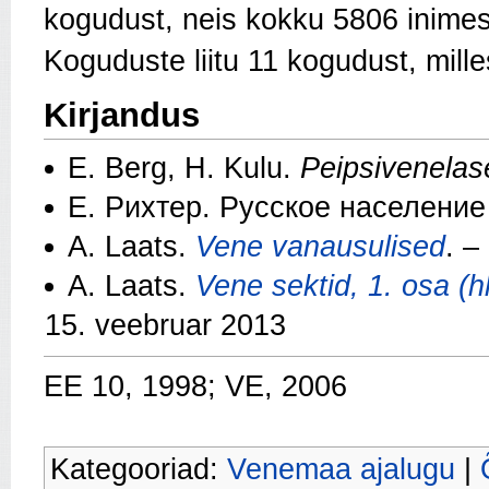
kogudust, neis kokku 5806 inimes
Koguduste liitu 11 kogudust, milles
Kirjandus
E. Berg, H. Kulu.
Peipsivenelas
E. Рихтер. Русское населени
A. Laats.
Vene vanausulised
. –
A. Laats.
Vene sektid, 1. osa (hl
15. veebruar 2013
EE 10, 1998; VE, 2006
Kategooriad:
Venemaa ajalugu
|