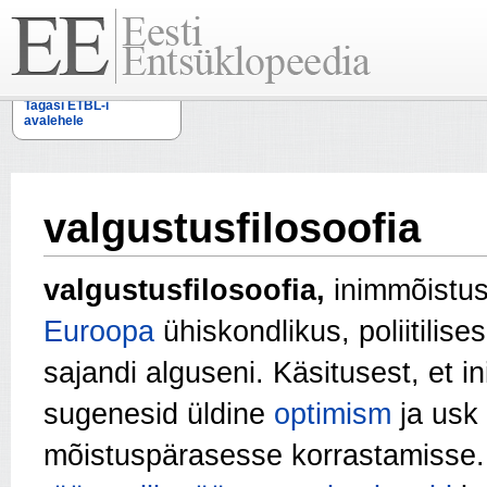
Tagasi ETBL-i
avalehele
valgustusfilosoofia
valgustusfilosoofia,
inimmõistus
Euroopa
ühiskondlikus, poliitilises
sajandi alguseni. Käsitusest, et 
sugenesid üldine
optimism
ja usk
mõistuspärasesse korrastamisse. V