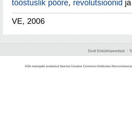
tööstuslik pööre
,
revolutsioonid
ja
VE, 2006
Eesti Entsüklopeediast
T
Kõik materjalid avaldatud litsentsi Creative Commons Attribution-Noncommercial-S