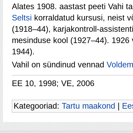
Alates 1908. aastast peeti Vahi t
Seltsi
korraldatud kursusi, neist v
(1918–44), karjakontroll-assisten
mesinduse kool (1927–44). 1926 v
1944).
Vahil on sündinud vennad
Voldem
EE 10, 1998; VE, 2006
Kategooriad:
Tartu maakond
|
Ees