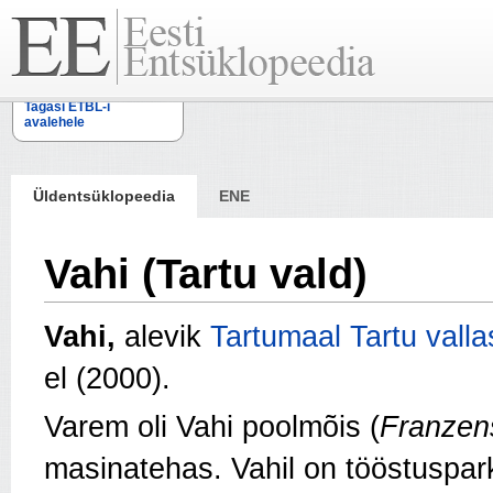
Tagasi ETBL-i
avalehele
Üldentsüklopeedia
ENE
Vahi (Tartu vald)
Vahi,
alevik
Tartumaal
Tartu valla
el (2000).
Varem oli Vahi poolmõis (
Franzen
masinatehas. Vahil on tööstuspar