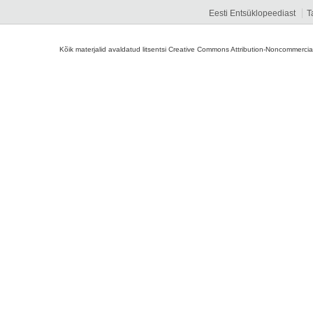
Eesti Entsüklopeediast
T
Kõik materjalid avaldatud litsentsi Creative Commons Attribution-Noncommercial-S