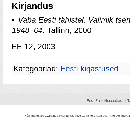
Kirjandus
Vaba Eesti tähistel. Valimik tse
1948–64
. Tallinn, 2000
EE 12, 2003
Kategooriad:
Eesti kirjastused
Eesti Entsüklopeediast
T
Kõik materjalid avaldatud litsentsi Creative Commons Attribution-Noncommercial-S