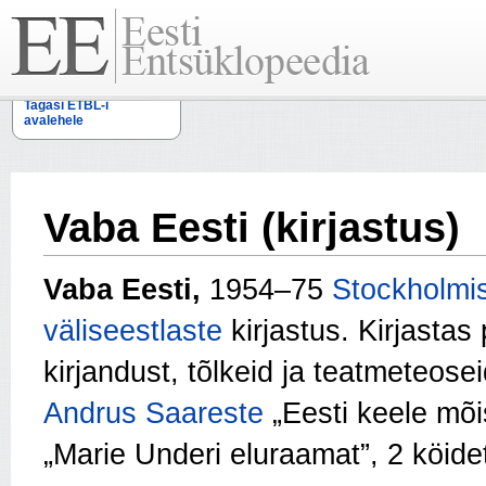
Tagasi ETBL-i
avalehele
Vaba Eesti (kirjastus)
Vaba Eesti,
1954–75
Stockholmi
väliseestlaste
kirjastus. Kirjastas 
kirjandust, tõlkeid ja teatmeteos
Andrus Saareste
„Eesti keele mõi
„Marie Underi eluraamat”, 2 köide