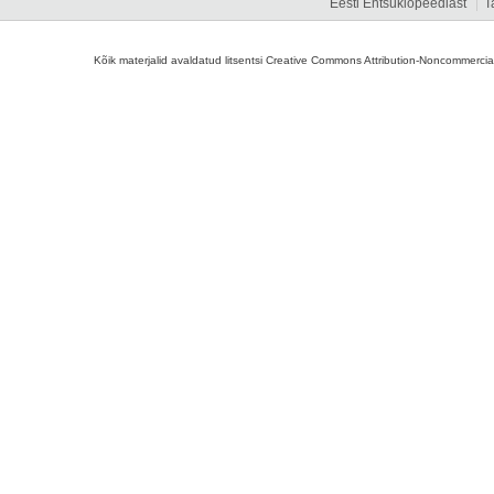
Eesti Entsüklopeediast
T
Kõik materjalid avaldatud litsentsi Creative Commons Attribution-Noncommercial-S