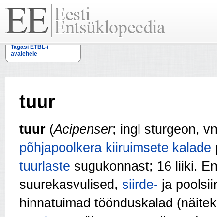
Tagasi ETBL-i
avalehele
tuur
tuur
(
Acipenser
; ingl sturgeon, v
põhjapoolkera
kiiruimsete
kalade
tuurlaste
sugukonnast; 16 liiki. En
suurekasvulised,
siirde-
ja poolsii
hinnatuimad töönduskalad (näite