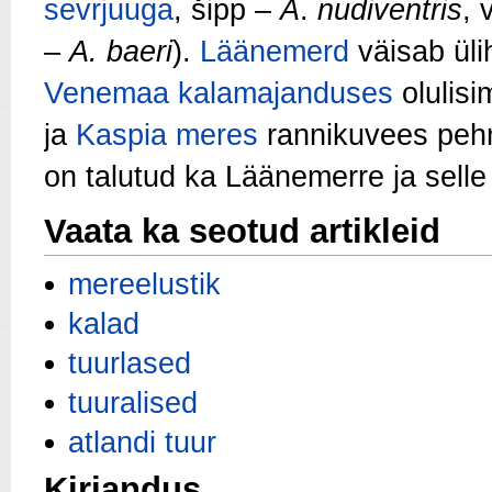
sevrjuuga
, šipp –
A
.
nudiventris
, 
–
A. baeri
).
Läänemerd
väisab ül
Venemaa
kalamajanduses
olulisi
ja
Kaspia meres
rannikuvees pehm
on talutud ka Läänemerre ja selle 
Vaata ka seotud artikleid
mereelustik
kalad
tuurlased
tuuralised
atlandi tuur
Kirjandus