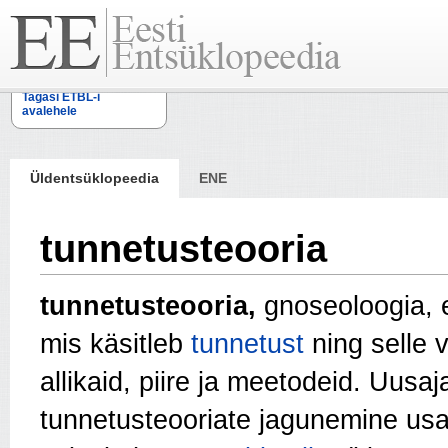
Tagasi ETBL-i
avalehele
Üldentsüklopeedia
ENE
tunnetusteooria
tunnetusteooria,
gnoseoloogia, 
mis käsitleb
tunnetust
ning selle 
allikaid, piire ja meetodeid. Uusaj
tunnetusteooriate jagunemine us