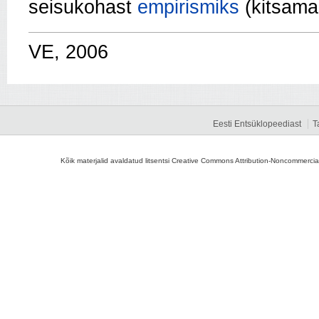
seisukohast
empirismiks
(kitsama
VE, 2006
Eesti Entsüklopeediast
T
Kõik materjalid avaldatud litsentsi Creative Commons Attribution-Noncommercial-S