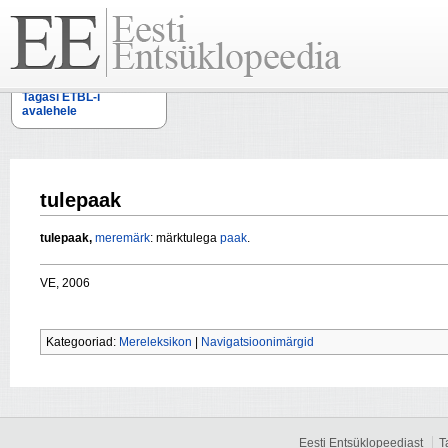
Tagasi ETBL-i
avalehele
tulepaak
tulepaak,
meremärk
: märktulega
paak
.
VE, 2006
Kategooriad:
Mereleksikon
|
Navigatsioonimärgid
Eesti Entsüklopeediast
T