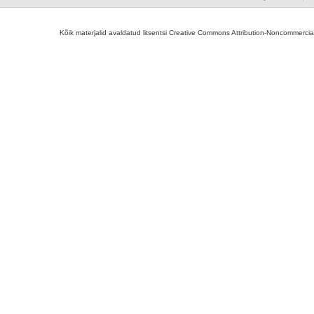
Kõik materjalid avaldatud litsentsi Creative Commons Attribution-Noncommercial-S