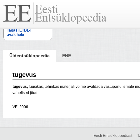
Tagasi ETBL-i
avalehele
Üldentsüklopeedia
ENE
tugevus
tugevus,
füüsikas, tehnikas materjali võime avaldada vastupanu temale mõ
vahelised jõud.
VE, 2006
Eesti Entsüklopeediast
T