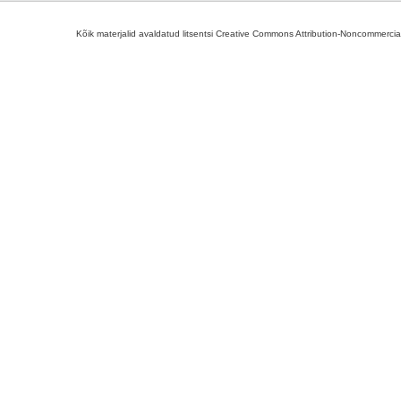
Kõik materjalid avaldatud litsentsi Creative Commons Attribution-Noncommercial-S