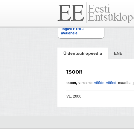
Tagasi ETBL-i
avalehele
Üldentsüklopeedia
ENE
tsoon
tsoon,
sama mis
vööde
,
vöönd
; maariba; 
VE, 2006