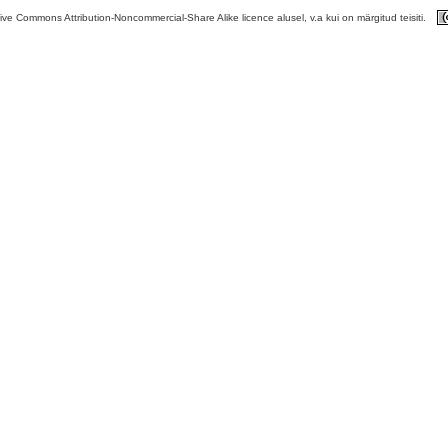
tive Commons Attribution-Noncommercial-Share Alike licence alusel, v.a kui on märgitud teisiti.