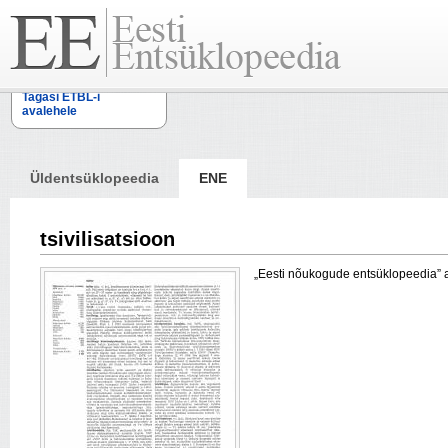
Tagasi ETBL-i
avalehele
Üldentsüklopeedia
ENE
tsivilisatsioon
„Eesti nõukogude entsüklopeedia” arti