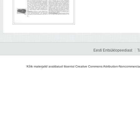
Eesti Entsüklopeediast
T
Kõik materjalid avaldatud litsentsi Creative Commons Attribution-Noncommercial-S