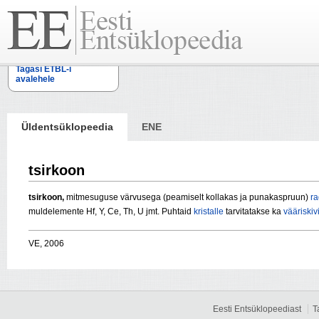
Tagasi ETBL-i
avalehele
Üldentsüklopeedia
ENE
tsirkoon
tsirkoon,
mitmesuguse värvusega (peamiselt kollakas ja punakaspruun)
ra
muldelemente Hf, Y, Ce, Th, U jmt. Puhtaid
kristalle
tarvitatakse ka
vääriskiv
VE, 2006
Eesti Entsüklopeediast
T