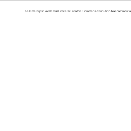
Kõik materjalid avaldatud litsentsi Creative Commons Attribution-Noncommercial-S