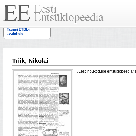
Tagasi ETBL-i
avalehele
Triik, Nikolai
„Eesti nõukogude entsüklopeedia” arti