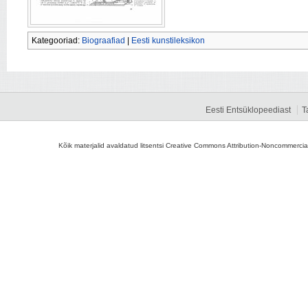
Kategooriad:
Biograafiad
|
Eesti kunstileksikon
Eesti Entsüklopeediast
T
Kõik materjalid avaldatud litsentsi Creative Commons Attribution-Noncommercial-S