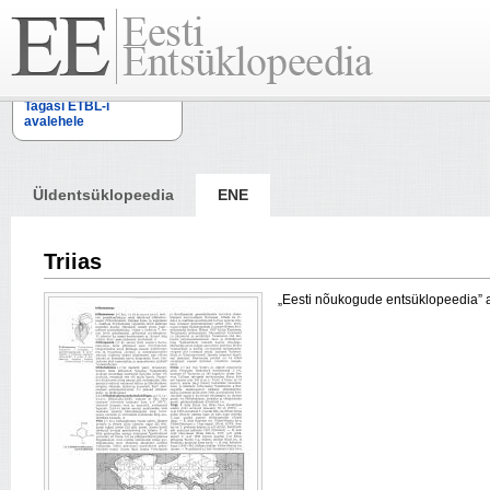
Tagasi ETBL-i
avalehele
Üldentsüklopeedia
ENE
Triias
„Eesti nõukogude entsüklopeedia” arti