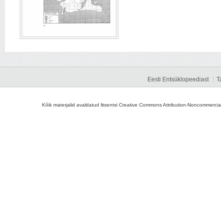
Eesti Entsüklopeediast
T
Kõik materjalid avaldatud litsentsi Creative Commons Attribution-Noncommercial-S