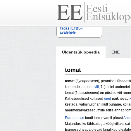
Tagasi ETBL-i
avalehele
Üldentsüklopeedia
ENE
tomat
tomat
(
Lycopersicon
),
peamiselt üheaast
ka nende taimede
vili
; 7 (teistel andmetel 
tomat (
L. esculentum
) on püstise või ro
Kahesugulised kollased
õied
paiknevad
kestaga, valminult harilikult punane, koll
näärmekarvakesed, mille eritis annab tom
Euroopasse
toodi tomat varsti pärast
Amee
Majandusliku tähtsusega köögi­viljaks sa
Esimesed teada olevad kirjalikud ülestähe