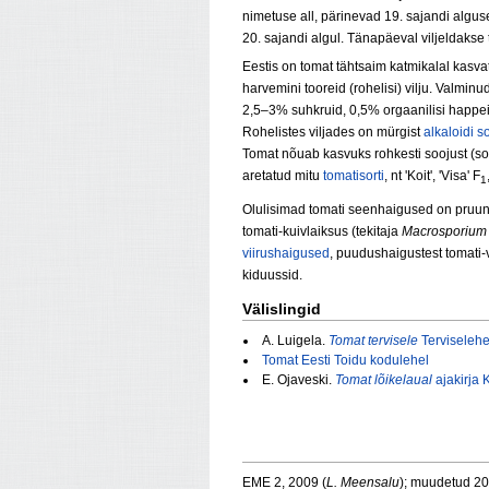
nimetuse all, pärinevad 19. sajandi alguse
20. sajandi algul. Tänapäeval viljeldakse 
Eestis on tomat tähtsaim katmikalal kasvat
harvemini tooreid (rohelisi) vilju. Valmin
2,5–3% suhkruid, 0,5% orgaanilisi happei
Rohelistes viljades on mürgist
alkaloidi
so
Tomat nõuab kasvuks rohkesti soojust (s
aretatud mitu
tomatisorti
, nt 'Koit', 'Visa' F
1
Olulisimad tomati seenhaigused on pruunm
tomati-kuivlaiksus (tekitaja
Macrosporium 
viirushaigused
, puudushaigustest tomati-
kiduussid.
Välislingid
A. Luigela.
Tomat tervisele
Terviselehe
Tomat Eesti Toidu kodulehel
E. Ojaveski.
Tomat lõikelaual
ajakirja 
EME 2, 2009 (
L. Meensalu
); muudetud 2