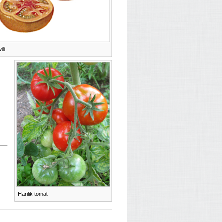
ili
Harilik tomat