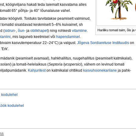
st, köögiviljana hakati teda laiemalt kasvatama alles
tomatit 65° põhja- ja 40° lõunalaiuse vahel.
atav köögivili. Toiduks tarvitatakse peamiselt valminud,
ud tomatid sisaldavad keskmiselt 5–6% kuivainet, sh
Hariliku tomati taim, õis ja v
d (
sidrun-
,
õun-
ja
oblikhapet
) ning rohkesti
vitamiine
.
laniini
, mis laguneb keetmisel või
hapendamisel
.
obivaim kasvutemperatuur 22–24°C) ja valgust.
Jõgeva Sordiaretuse Instituudis
on
, 'Erk'.
ädanik (peamiselt avamaal), hahkhallitus, ruugehallitus (peamiselt katmik­alal),
solani
) ja tomati-helelaiksus (
Septoria lycopersici
), vähem on levinud tomati
viljatipumädanik.
Kahjuritest
on katmikalal ohtlikud
kasvuhoonekarilane
ja pahk-
 kodulehel
Köök kodulehel
011