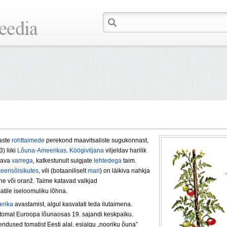
aste
rohttaimede
perekond maavitsaliste sugukonnast,
3) liiki
Lõuna-Ameerikas
.
Köögiviljana
viljeldav harilik
omava
varrega
, katkestunult sulgjate
lehtedega
taim.
keerisõisikutes
, vili (botaaniliselt
mari
) on läikiva nahkja
ane või oranž. Taime katavad valkjad
atile iseloomuliku lõhna.
rika
avastamist, algul kasvatati teda ilutaimena.
i tomat Euroopa lõunaosas 19. sajandi keskpaiku.
ndused tomatist Eesti alal, esialgu „nooriku õuna”