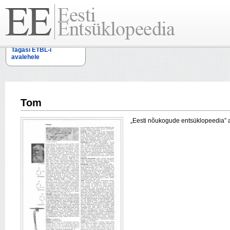
Tagasi ETBL-i
avalehele
Tom
„Eesti nõukogude entsüklopeedia” arti