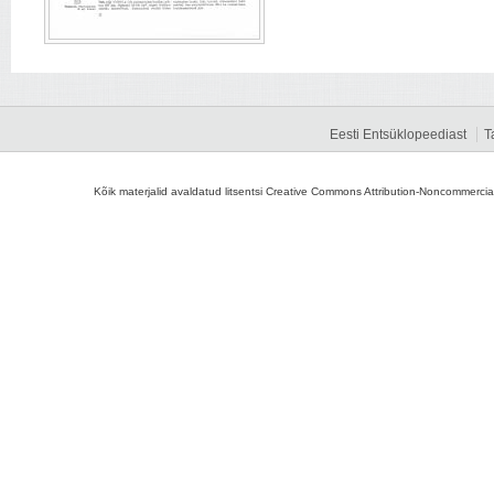
Eesti Entsüklopeediast
T
Kõik materjalid avaldatud litsentsi Creative Commons Attribution-Noncommercial-S