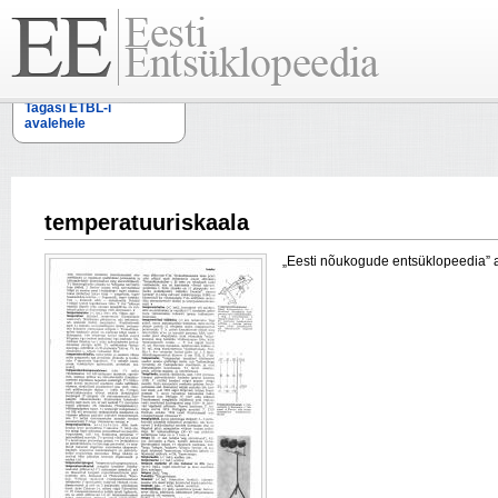
Tagasi ETBL-i
avalehele
temperatuuriskaala
„Eesti nõukogude entsüklopeedia” arti