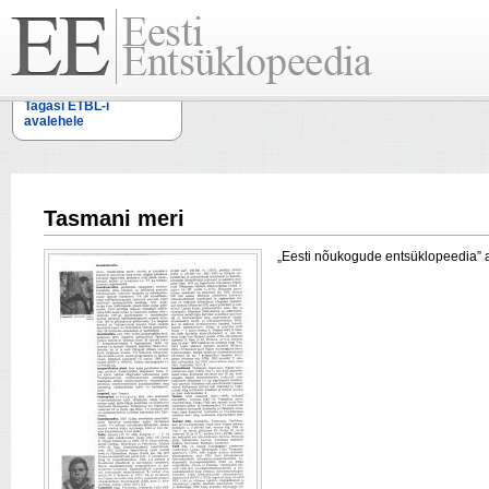
Tagasi ETBL-i
avalehele
Tasmani meri
„Eesti nõukogude entsüklopeedia” arti