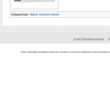
Kategooriad:
Vaikse ookeani mered
Eesti Entsüklopeediast
T
Kõik materjalid avaldatud litsentsi Creative Commons Attribution-Noncommercial-S