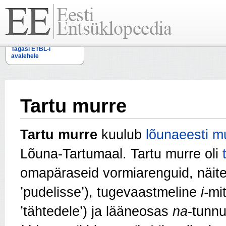
Tagasi ETBL-i
avalehele
Tartu murre
Tartu murre
kuulub
lõunaeesti
m
Lõuna-Tartumaal. Tartu murre oli
omapäraseid vormiarenguid, näit
’pudelisse’), tugevaastmeline
i-
mi
’tähtedele’) ja lääneosas
na
-tunn