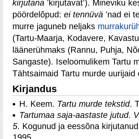
kirjutana
’kirjutavat’). Mineviku k
pöördelõpud:
ei tennüvä
’nad ei t
murre jaguneb neljaks
murrakurü
(Tartu-Maarja, Kodavere, Kavast
läänerühmaks (Rannu, Puhja, Nõ
Sangaste). Iseloomulikem Tartu
Tähtsaimaid Tartu murde uurijaid
Kirjandus
H. Keem.
Tartu murde tekstid
. 
Tartumaa saja-aastaste jutud
.
V
5
. Kogunud ja eessõna kirjutanud
1995