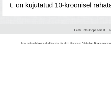
t. on kujutatud 10-kroonisel rahatäh
Eesti Entsüklopeediast
T
Kõik materjalid avaldatud litsentsi Creative Commons Attribution-Noncommercial-S