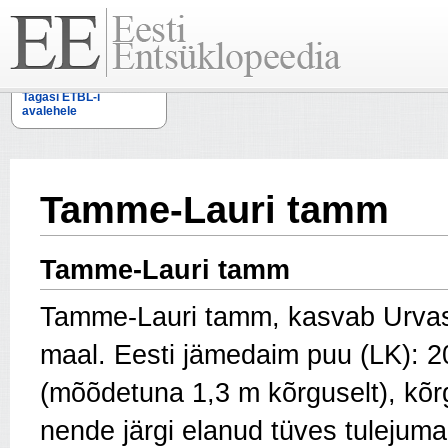
Tagasi ETBL-i
avalehele
Tamme-Lauri tamm
Tamme-Lauri tamm
Tamme-Lauri tamm, kasvab Urvast
maal. Eesti jämedaim puu (LK): 2
(mõõdetuna 1,3 m kõrguselt), kõr
nende järgi elanud tüves tulejumal