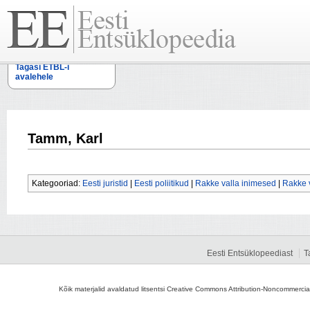
Tagasi ETBL-i
avalehele
Tamm, Karl
Kategooriad:
Eesti juristid
|
Eesti poliitikud
|
Rakke valla inimesed
|
Rakke v
Eesti Entsüklopeediast
T
Kõik materjalid avaldatud litsentsi Creative Commons Attribution-Noncommercial-S