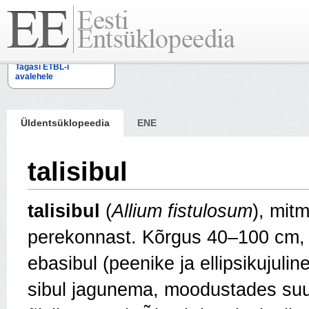
Tagasi ETBL-i
avalehele
Üldentsüklopeedia
ENE
talisibul
talisibul
(
Allium fistulosum
),
mit
perekonnast. Kõrgus 40–100 cm
ebasibul (peenike ja ellipsikujuli
sibul jagunema, moo­dustades su