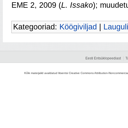
EME 2, 2009 (
L. Issako
); muudet
Kategooriad:
Köögiviljad
|
Laugul
Eesti Entsüklopeediast
T
Kõik materjalid avaldatud litsentsi Creative Commons Attribution-Noncommercial-S