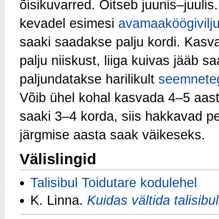
õisikuvarred. Õitseb juunis–juuli
kevadel esimesi
avamaaköögivilj
saaki saadakse palju kordi. Kasva
palju niiskust, liiga kuivas jääb s
paljundatakse harilikult
seemnete
Võib ühel kohal kasvada 4–5 aast
saaki 3–4 korda, siis hakkavad pe
järgmise aasta saak väikeseks.
Välislingid
Talisibul Toidutare kodulehel
K. Linna.
Kuidas vältida talisib