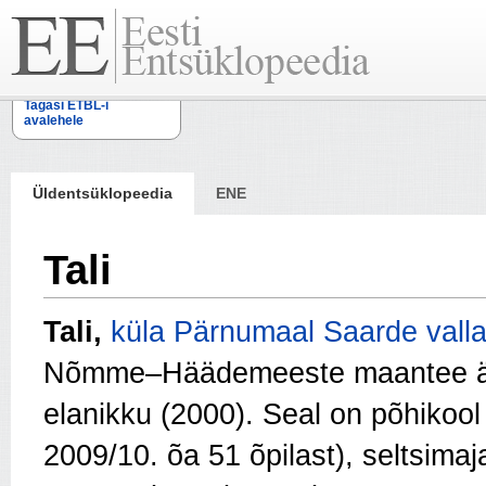
Tagasi ETBL-i
avalehele
Üldentsüklopeedia
ENE
Tali
Tali,
küla
Pärnumaal
Saarde vall
Nõmme–Häädemeeste maantee ä
elanikku (2000). Seal on põhikool
2009/10. õa 51 õpilast), seltsimaj