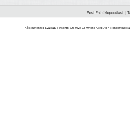
Eesti Entsüklopeediast
T
Kõik materjalid avaldatud litsentsi Creative Commons Attribution-Noncommercial-S