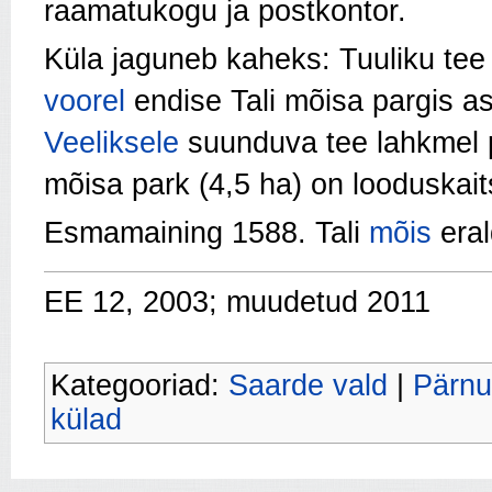
raamatukogu ja postkontor.
Küla jaguneb kaheks: Tuuliku tee
voorel
endise Tali mõisa pargis as
Veeliksele
suunduva tee lahkmel pa
mõisa park (4,5 ha) on looduskaits
Esmamaining 1588. Tali
mõis
era
EE 12, 2003; muudetud 2011
Kategooriad:
Saarde vald
|
Pärnu
külad