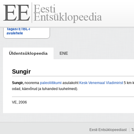
Tagasi ETBL-i
avalehele
Üldentsüklopeedia
ENE
Sungir
Sungir,
noorema
paleoliitikumi
asulakoht
Kesk-Venemaal
Vladimirist
5 km k
odad, käevõrud ja tuhanded luuhelmed).
VE, 2006
Eesti Entsüklopeediast
T