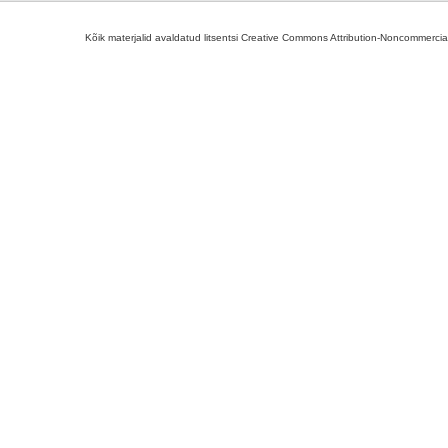
Kõik materjalid avaldatud litsentsi Creative Commons Attribution-Noncommercial-S