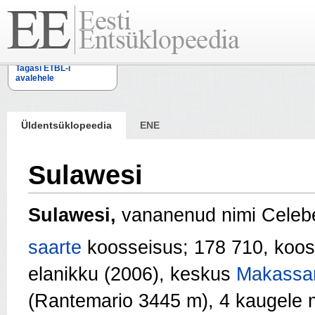
Tagasi ETBL-i
avalehele
Üldentsüklopeedia
ENE
Sulawesi
Sulawesi,
vananenud nimi Celeb
saarte
koosseisus; 178 710, koos
elanikku (2006), keskus
Makassa
(Rantemario 3445 m), 4 kaugele 