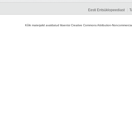
Eesti Entsüklopeediast
T
Kõik materjalid avaldatud litsentsi Creative Commons Attribution-Noncommercial-S