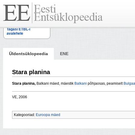
Tagasi ETBL-i
avalehele
Üldentsüklopeedia
ENE
Stara planina
Stara planina,
Balkani mäed, mäestik
Balkani
põhjaosas, peamiselt
Bulgaa
VE, 2006
Kategooriad:
Euroopa mäed