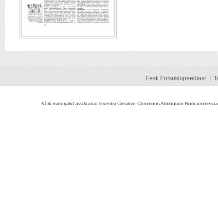
Eesti Entsüklopeediast
T
Kõik materjalid avaldatud litsentsi Creative Commons Attribution-Noncommercial-S