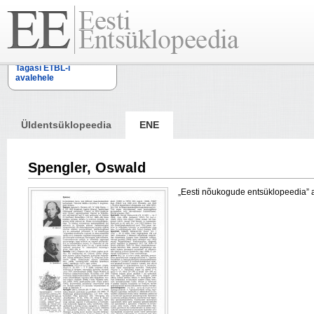
Tagasi ETBL-i
avalehele
Üldentsüklopeedia
ENE
Spengler, Oswald
„Eesti nõukogude entsüklopeedia” arti