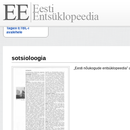
Tagasi ETBL-i
avalehele
sotsioloogia
„Eesti nõukogude entsüklopeedia” arti