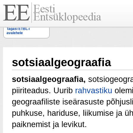
Tagasi ETBL-i
avalehele
sotsiaalgeograafia
sotsiaalgeograafia,
sotsiogeogra
piiriteadus. Uurib
rahvastiku
olemi
geograafiliste iseärasuste põhjusli
puhkuse, hariduse, liikumise ja ü
paiknemist ja levikut.