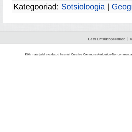
Kategooriad:
Sotsioloogia
|
Geogr
Eesti Entsüklopeediast
T
Kõik materjalid avaldatud litsentsi Creative Commons Attribution-Noncommercial-S