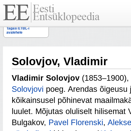
Tagasi ETBL-i
avalehele
Solovjov, Vladimir
Vladimir Solovjov
(1853–1900)
Solovjovi
poeg. Arendas
õigeusu
kõikainsusel põhinevat maailmakä
luulet. Mõjutas oluliselt hilisemat 
Bulgakov,
Pavel Florenski
,
Alekse