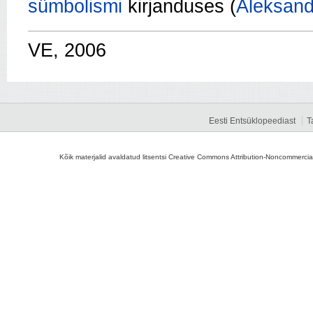
sümbolismi
kirjanduses (
Aleksand
VE, 2006
Eesti Entsüklopeediast
T
Kõik materjalid avaldatud litsentsi Creative Commons Attribution-Noncommercial-S