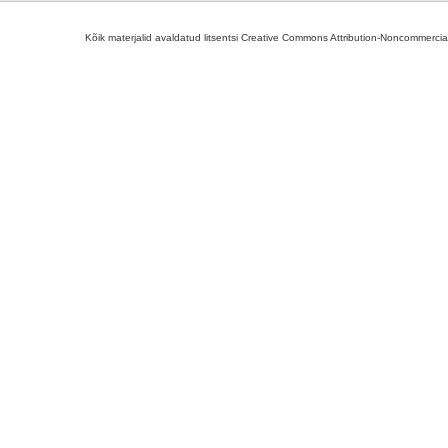
Kõik materjalid avaldatud litsentsi Creative Commons Attribution-Noncommercial-S