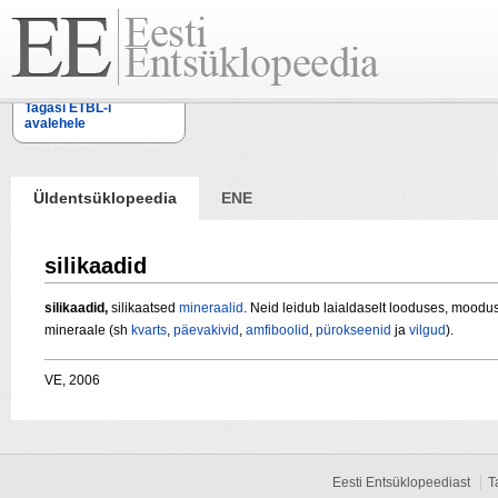
Tagasi ETBL-i
avalehele
Üldentsüklopeedia
ENE
silikaadid
silikaadid,
silikaatsed
mineraalid
. Neid leidub laialdaselt looduses, moo
mineraale (sh
kvarts
,
päevakivid
,
amfiboolid
,
pürokseenid
ja
vilgud
).
VE, 2006
Eesti Entsüklopeediast
T