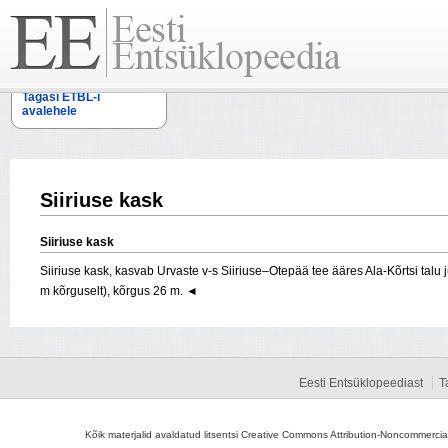
Tagasi ETBL-i
avalehele
Siiriuse kask
Siiriuse kask
Siiriuse kask, kasvab Urvaste v-s Siiriuse–Otepää tee ääres Ala-Kõrtsi tal
m kõrguselt), kõrgus 26 m. ◄
Eesti Entsüklopeediast
T
Kõik materjalid avaldatud litsentsi Creative Commons Attribution-Noncommercial-S