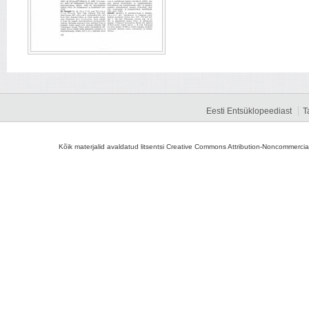
Eesti Entsüklopeediast
T
Kõik materjalid avaldatud litsentsi Creative Commons Attribution-Noncommercial-S