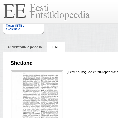
Tagasi ETBL-i
avalehele
Üldentsüklopeedia
ENE
Shetland
„Eesti nõukogude entsüklopeedia” arti