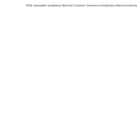
Kõik materjalid avaldatud litsentsi Creative Commons Attribution-Noncommercial-S