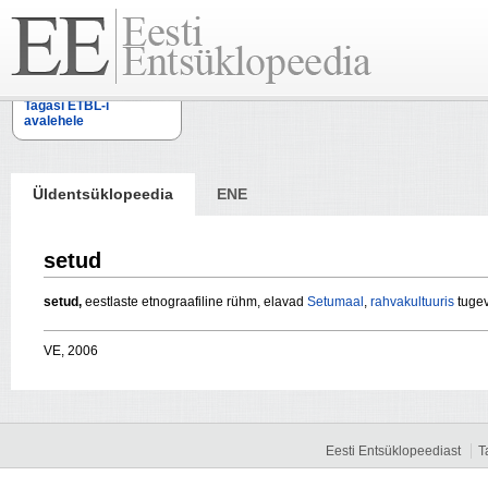
Tagasi ETBL-i
avalehele
Üldentsüklopeedia
ENE
setud
setud,
eestlaste etnograafiline rühm, elavad
Setumaal
,
rahvakultuuris
tuge
VE, 2006
Eesti Entsüklopeediast
T