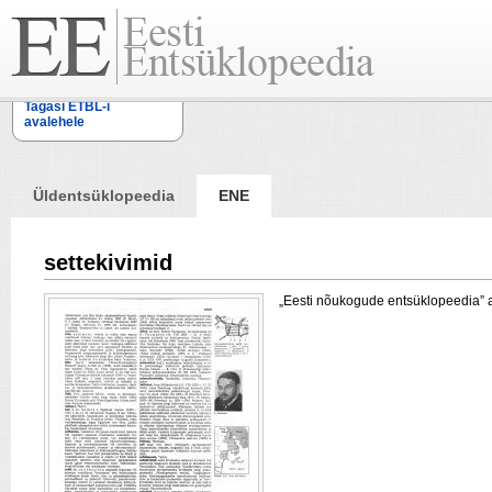
Tagasi ETBL-i
avalehele
Üldentsüklopeedia
ENE
settekivimid
„Eesti nõukogude entsüklopeedia” arti