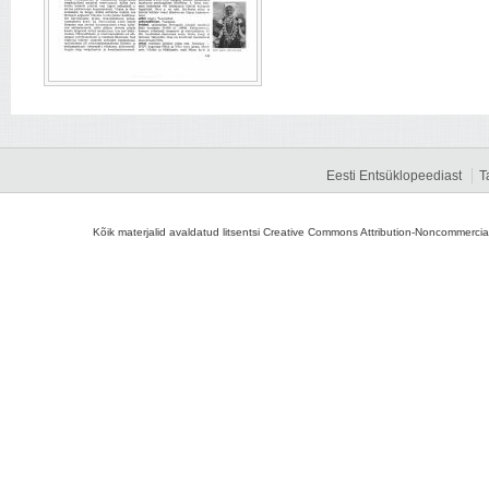
Eesti Entsüklopeediast
T
Kõik materjalid avaldatud litsentsi Creative Commons Attribution-Noncommercial-S