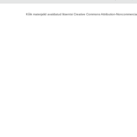
Kõik materjalid avaldatud litsentsi Creative Commons Attribution-Noncommercial-S