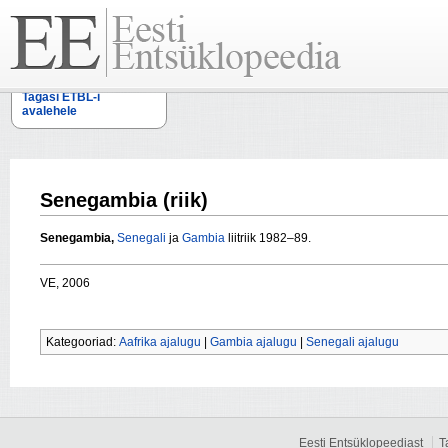
Tagasi ETBL-i
avalehele
Senegambia (riik)
Senegambia,
Senegali
ja
Gambia
liitriik 1982–89.
VE, 2006
Kategooriad:
Aafrika ajalugu
|
Gambia ajalugu
|
Senegali ajalugu
Eesti Entsüklopeediast
T