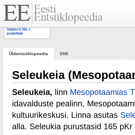
Tagasi ETBL-i
avalehele
Üldentsüklopeedia
ENE
Seleukeia (Mesopotaa
Seleukeia,
linn
Mesopotaamias
T
idavalduste pealinn, Mesopotaam
kultuurikeskusi. Linna asutas
Sel
alla. Seleukia purustasid 165 pKr