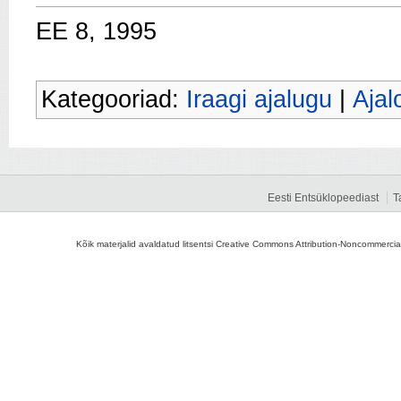
EE 8, 1995
Kategooriad:
Iraagi ajalugu
|
Ajal
Eesti Entsüklopeediast
T
Kõik materjalid avaldatud litsentsi Creative Commons Attribution-Noncommercial-S