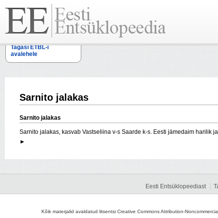
Tagasi ETBL-i
avalehele
Sarnito jalakas
Sarnito jalakas
Sarnito jalakas, kasvab Vastseliina v-s Saarde k-s. Eesti jämedaim harilik
►
Eesti Entsüklopeediast
T
Kõik materjalid avaldatud litsentsi Creative Commons Attribution-Noncommercial-S