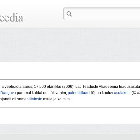
ia veehoidla ääres; 17 500 elanikku (2006). Läti Teaduste Akadeemia teadusasutus
.
Daugava
paremal kaldal on Läti vanim,
paleoliitikumi
lõppu kuuluv
asulakoht
(IX a
sajandil oli samas
liivlaste
asula ja kalmistu.