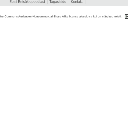
Eesti Entsüklopeediast
Tagasiside
Kontakt
tive Commons Attribution-Noncommercial-Share Alike licence alusel, v.a kui on märgitud teisiti.