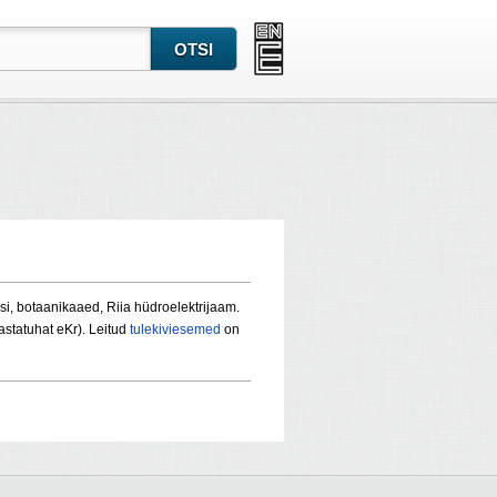
i, botaanikaaed, Riia hüdroelektrijaam.
astatuhat eKr). Leitud
tulekiviesemed
on