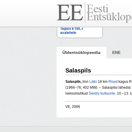
Tagasi ETBL-i
avalehele
Üldentsüklopeedia
ENE
Salaspils
Salaspils,
linn
Lätis
18 km
Riiast
kagus Ri
(1966–76, 402 MW). – Salaspilsi lähedal
iseloomulikud
Świdry kultuurile
. 10.–13. 
VE, 2006