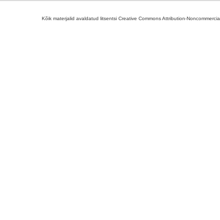
Kõik materjalid avaldatud litsentsi Creative Commons Attribution-Noncommercial-S