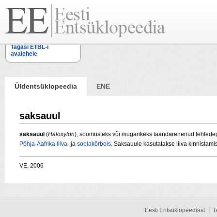
Tagasi ETBL-i
avalehele
Üldentsüklopeedia
ENE
saksauul
saksauul
(
Haloxylon
), soomusteks või mügarikeks taandarenenud lehted
Põhja-Aafrika
liiva-
ja
soolakõrbeis
. Saksauule kasutatakse liiva kinnistami
VE, 2006
Eesti Entsüklopeediast
T