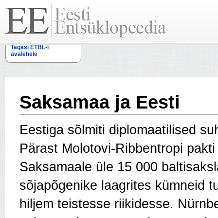
Tagasi ETBL-i
avalehele
Saksamaa ja Eesti
Eestiga sõlmiti diplomaatilised su
Pärast Molotovi-Ribbentropi pakti
Saksamaale üle 15 000 baltisaksla
sõjapõgenike laagrites kümneid tu
hiljem teistesse riikidesse. Nürnber