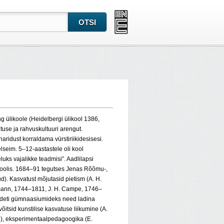
ing ülikoole (Heidelbergi ülikool 1386,
se ja rahvuskultuuri arengut.
aridust korraldama vürstiriikidesisesi.
seim. 5–12-aastastele oli kool
uks vajalikke teadmisi”. Aadlilapsi
koolis. 1684–91 tegutses Jenas Rõõmu-,
d). Kasvatust mõjutasid pietism (A. H.
lzmann, 1744–1811, J. H. Campe, 1746–
muudeti gümnaasiumideks need ladina
õitsid kunstilise kasvatuse liikumine (A.
), eksperimentaalpedagoogika (E.