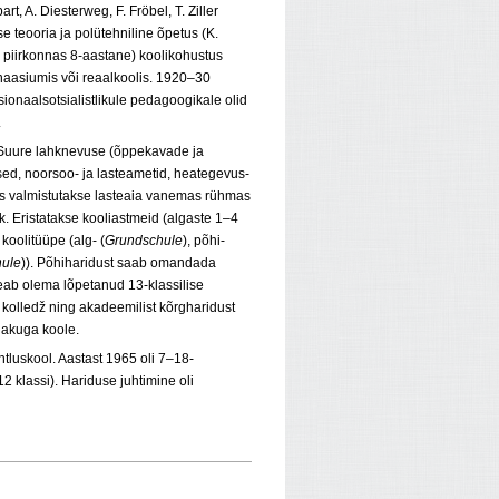
 A. Diesterweg, F. Fröbel, T. Ziller
 teooria ja polütehniline õpetus (K.
es piirkonnas 8-aastane) koolikohustus
ümnaasiumis või reaalkoolis. 1920–30
tsionaalsotsialistlikule pedagoogikale olid
.
. Suure lahknevuse (õppekavade ja
ed, noorsoo- ja lasteametid, heategevus-
iks valmistutakse lasteaia vanemas rühmas
ik. Eristatakse kooliastmeid (algaste 1–4
koolitüüpe (alg- (
Grundschule
), põhi-
ule
)). Põhiharidust saab omandada
 peab olema lõpetanud 13-klassilise
kolledž ning akadeemilist kõrgharidust
llakuga koole.
luskool. Aastast 1965 oli 7–18-
2 klassi). Hariduse juhtimine oli