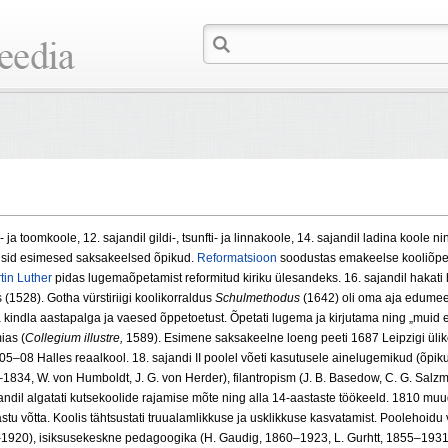
ja toomkoole, 12. sajandil gildi-, tsunfti- ja linnakoole, 14. sajandil ladina koole n
lmusid esimesed saksakeelsed õpikud.
Reformatsioon
soodustas emakeelse kooliõpetu
tin Luther
pidas lugemaõpetamist reformitud kiriku ülesandeks. 16. sajandil hakati h
(1528). Gotha vürstiriigi koolikorraldus
Schul
methodus
(1642) oli oma aja edumeel
a kindla aastapalga ja vaesed õppetoetust. Õpetati lugema ja kirjutama ning „muid el
ias (
Collegium il
lustre,
1589). Esimene saksakeelne loeng peeti 1687 Leipzigi üli
05–08 Halles reaalkool. 18. sajandi II poolel võeti kasutusele ainelugemikud (õpiku
1834, W. von Humboldt, J. G. von Herder), filantropism (J. В. Basedow, С. G. Sa
jandil algatati kutsekoolide rajamise mõte ning alla 14-aastaste töökeeld. 1810 
stu võtta. Koolis tähtsustati truualamlikkuse ja usklikkuse kasvatamist. Poolehoidu v
–1920), isiksusekeskne pedagoogika (H. Gaudig, 1860–1923, L. Gurhtt, 1855–1931