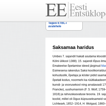
Tagasi ETBL-i
avalehele
Saksamaa haridus
Umbes 7. sajandil hakati asutama kloostri- 
Kölni ülikool 1388). 15. sajandi lõpus i
Emakeelse õpetamise ideed järginud
Mar
Esimesena rakendus Saksi koolikorraldus 
kohustuslik, õpetaja ja köster pidid saam
õpetati kodus, noormehi ka rüütliakadeem
kunsti- ja voorusekool ning arvatavasti 17
Francke), uushumanism (F. S. Wolf, 1759–
1818) ja rahvuskasvatuse teooria. 19. sa
koolid, millel oli õigus küpsuseksameid va
Lichtwark, 1852–1914, H. Wolgast, 1860