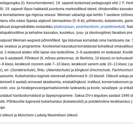
agoogika (G. Kerschenstemer). 19. sajandi tuntuimad pedagoogid olid J. F. Herbart,
. 19. sajandi lõpus hakkasid juurduma marksistlikud ideed, ühiskondliku kasvatuse
use korraldamine iga riigiosa siseasi. Weimari vabariigi ajal kehtis 7-aastane (mõn
lõpetanu võis edasi õppida algkooli ülemastmes (5–6 kl), põhikoolis, kutsekoolis, g
iigitruud pragmatistlikku kodanikku (
daltonplaan
,
pedotsentrism
,
projektmeetod
). Na
lispatriootiline ja kehaline kasvatus, kuulekus, (usu- ja ideoloogiline) fanatism jms
aljusid Weimari-aegseid põhimõtteid. Iga liidumaa korraldab oma hariduselu ise
se seadusi ja programme. Koolieelset kasvatust korraldavad kohalikud omavalitsus
. 2 elukuust alates võib lapse viia lastesõime, 3–6-aastastele on lasteaiad. Kool
kse 6-aastaselt. Põhikool (9, mõnes piirkonnas, sh Berliinis, 10 klassi) on kohustusl
5–6 klass, keskkooli noorem aste 7–10 klass, keskkooli vanem aste 10–13 klass ) ja 
e
), eri- (
Sonderschule
), õhtu- (
Abendschule
) ja kõrgkool (
Hochschule
,
Fachhochsch
naasiumis. Kutseharidus tugineb olenevalt piirkonnast 9–10 klassil. Ülikooli astuja
iselt 4 aastat) annavad akadeemia, erialakõrgkool, instituut, konservatoonum ja 
-koole, usu- ja heategevusorganisatsioonide lasteaedu ja koole, süvaõppe- ja erika
ustatud hariduskorraldust ja õppeprogramme. Saksa DV-s tegutses aastast 1946 üht
lik. Põhikoolile tuginesid kutseharidus (kutsekoolid) ja polütehniline keskhandus (1
ega.
 ülikool ja Müncheni Ludwig Maximiliani ülikool.