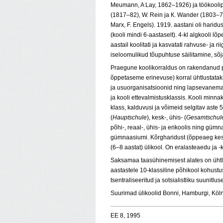
Meumann, A Lay, 1862–1926) ja töökooliped
(1817–82), W. Rein ja К. Wander (1803–79)
Marx, F. Engels). 1919. aastani oli harid
(kooli mindi 6-aastaselt). 4-kl algkooli 
aastail koolitati ja kasvatati rahvuse- ja r
iseloomulikud tõupuhtuse säilitamine, sõja
Praegune koolikorraldus on rakendanud p
õppetaseme erinevuse) korral ühtlustatak
ja usuorganisatsioonid ning lapsevanemad
ja kooli ettevalmistusklassis. Kooli minna
klass, kalduvusi ja võimeid selgitav aste 
(
Hauptschule
), kesk-, ühis- (
Gesamtschul
põhi-, reaal-, ühis- ja erikoolis ning güm
gümnaasiumi. Kõrgharidust (õppeaeg keskm
(6–8 aastat) ülikool. On eralasteaedu ja 
Saksamaa taasühinemisest alates on ühtl
aastastele 10-klassiline põhikool kohustus
tsentraliseeritud ja sotsialistliku suunitlus
Suurimad ülikoolid Bonni, Hamburgi, Kölni
EE 8, 1995