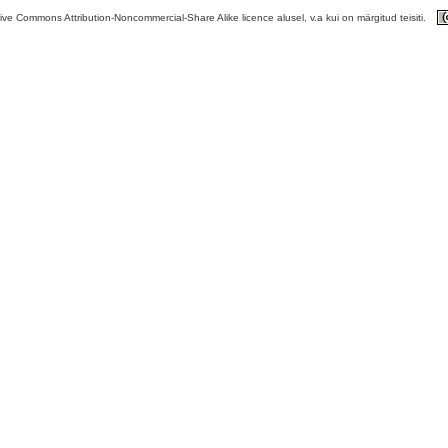
tive Commons Attribution-Noncommercial-Share Alike licence alusel, v.a kui on märgitud teisiti.