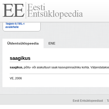
Tagasi ETBL-i
avalehele
Üldentsüklopeedia
ENE
saagikus
saagikus,
põllu- või aiakultuuri saak kasvupinnaühiku kohta. Väljendatakse h
VE, 2006
Eesti Entsüklopeediast
T