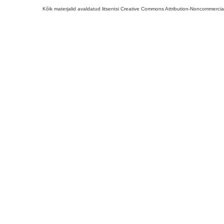
Kõik materjalid avaldatud litsentsi Creative Commons Attribution-Noncommercial-S