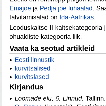
Emajõe
ja
Pedja jõe
luhaalad
. Sa
talvitamisalad on
Ida-Aafrikas
.
Looduskaitse II kaitsekategooria
ohualdiste kategooria liik.
Vaata ka seotud artikleid
Eesti linnustik
kurvitsalised
kurvitslased
Kirjandus
Loomade elu
,
6. Linnud.
Tallinn