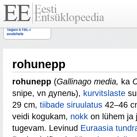
Tagasi ETBL-i
avalehele
rohunepp
rohunepp
(
Gallinago media,
ka
C
snipe, vn дупель),
kurvitslaste
su
29 cm,
tiibade
siruulatus
42–46 c
veidi kogukam,
nokk
on lühem ja 
tugevam. Levinud
Euraasia
tundr