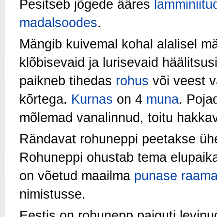
Pesitseb jõgede ääres
lamminiitu
madalsoodes
.
Mängib kuivemal kohal alalisel män
klõbisevaid ja lurisevaid häälitsus
paikneb tihedas
rohus
või veest v
kõrtega.
Kurnas
on 4
muna
. Poja
mõlemad vanalinnud, toitu hakkav
Rändavat rohuneppi peetakse ühe
Rohuneppi ohustab tema elupaik
on võetud maailma
punase raama
nimistusse.
Eestis on rohunepp paiguti levin