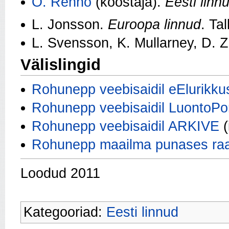
O. Renno
(koostaja).
Eesti linn
L. Jonsson.
Euroopa linnud
. Tal
L. Svensson, K. Mullarney, D. 
Välislingid
Rohunepp veebisaidil eElurikku
Rohunepp veebisaidil LuontoPor
Rohunepp veebisaidil ARKIVE
(
Rohunepp maailma punases ra
Loodud 2011
Kategooriad:
Eesti linnud