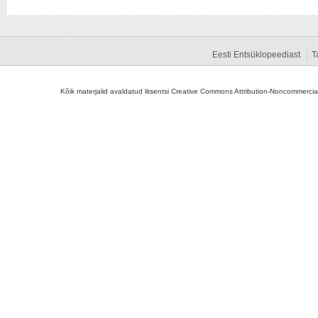
Eesti Entsüklopeediast
T
Kõik materjalid avaldatud litsentsi Creative Commons Attribution-Noncommercial-S