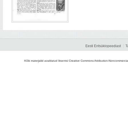
Eesti Entsüklopeediast
T
Kõik materjalid avaldatud litsentsi Creative Commons Attribution-Noncommercial-S