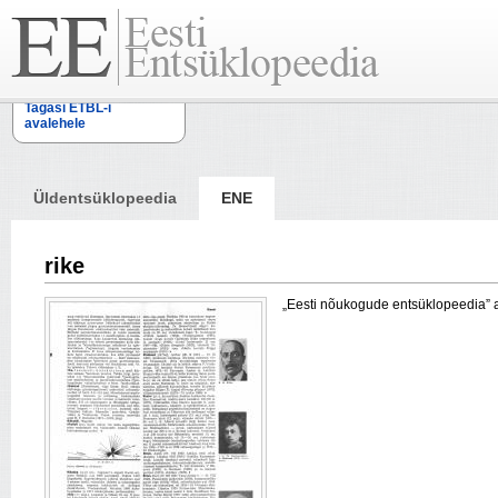
Tagasi ETBL-i
avalehele
Üldentsüklopeedia
ENE
rike
„Eesti nõukogude entsüklopeedia” arti