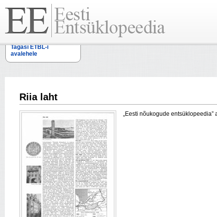
Tagasi ETBL-i
avalehele
Riia laht
„Eesti nõukogude entsüklopeedia” arti