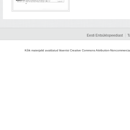
Eesti Entsüklopeediast
T
Kõik materjalid avaldatud litsentsi Creative Commons Attribution-Noncommercial-S